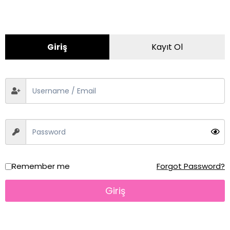
ÜRÜN KATEGORILERI
SERVO MOTORLAR
Giriş
Kayıt Ol
AC MİNYATÜR MOTORLAR
SÜRÜCÜLER
Frekans Sürücüler
Dc Sürücüler
Ac Minyatür Sürücüler
Dijital Göstergeli Sürücüler
Manuel Sürücüler
Remember me
Forgot Password?
120W Manuel Sürücü
Giriş
140W Manuel Sürücü
180W Manuel Sürücü