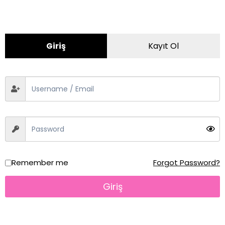
ÜRÜN KATEGORILERI
SERVO MOTORLAR
Giriş
Kayıt Ol
AC MİNYATÜR MOTORLAR
SÜRÜCÜLER
Frekans Sürücüler
Dc Sürücüler
Ac Minyatür Sürücüler
Dijital Göstergeli Sürücüler
120W Dijital Sürücü
Remember me
Forgot Password?
140W Dijital Sürücü
Giriş
180W Dijital Sürücü
250W Dijital Sürücü