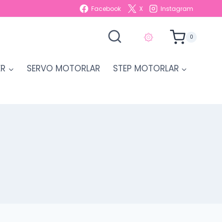
Facebook
X
Instagram
۞
0
ER
SERVO MOTORLAR
STEP MOTORLAR