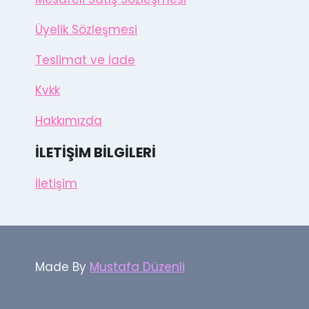
Üyelik Sözleşmesi
Teslimat ve İade
Kvkk
Hakkımızda
İLETIŞIM BILGILERI
İletişim
Made By
Mustafa Düzenli