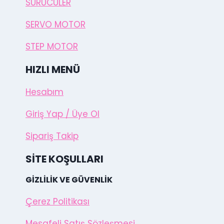
SÜRÜCÜLER
SERVO MOTOR
STEP MOTOR
HIZLI MENÜ
Hesabım
Giriş Yap / Üye Ol
Sipariş Takip
SITE KOŞULLARI
GIZLILIK VE GÜVENLIK
Çerez Politikası
Mesafeli Satış Sözleşmesi