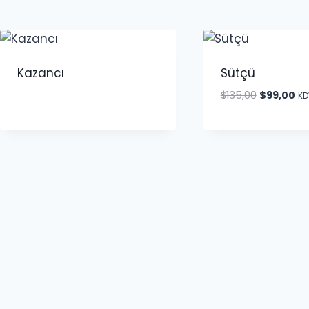
Kazancı
Sütçü
Orijinal
Şu
$
135,00
$
99,00
KD
fiyat:
an
$135,00.
fiy
$9