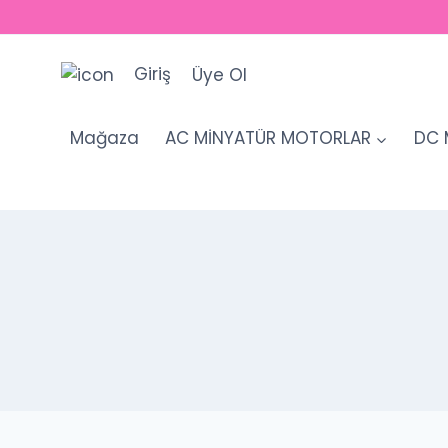
Skip
to
content
Giriş
Üye Ol
Mağaza
AC MİNYATÜR MOTORLAR
DC 