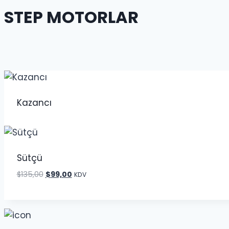
STEP MOTORLAR
Kazancı
Sütçü
Orijinal
Şu
$
135,00
$
99,00
KDV
fiyat:
andaki
$135,00.
fiyat:
$99,00.